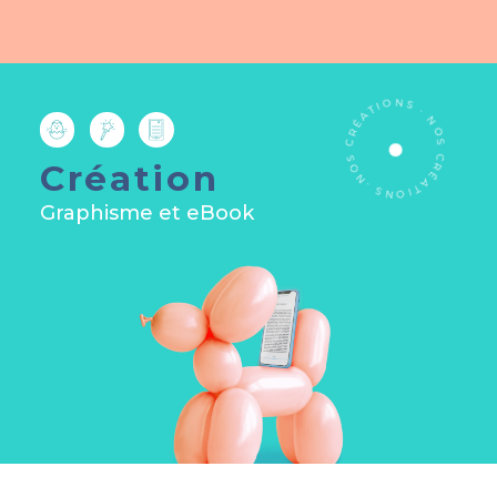
T
A
I
O
É
N
R
C
S
·
S
O
N
N
O
Création
·
S
S
C
N
R
O
É
I
A
T
Graphisme et eBook