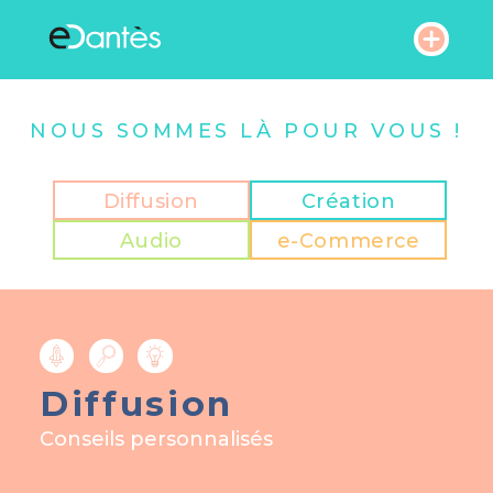
NOUS SOMMES LÀ POUR VOUS !
Nos services
Diffusion
Création
Nos créations
Audio
e-Commerce
Qui sommes nous ?
Nos partenaires
Diffusion
Conseils personnalisés
Actualités