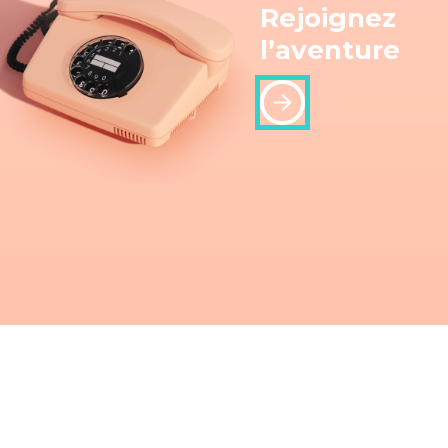
Rejoignez
l’aventure
Découvrir
notre label audio
filiale d'
Albin Michel