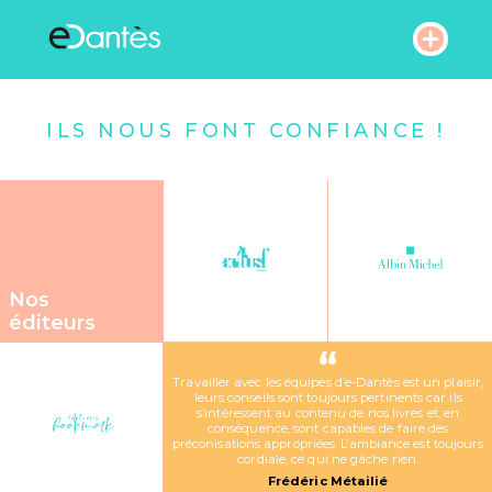
ILS NOUS FONT CONFIANCE !
Nos services
Nos créations
Nos
Qui sommes nous ?
éditeurs
“
Nos partenaires
Travailler avec les équipes d’e-Dantès est un plaisir,
leurs conseils sont toujours pertinents car ils
s’intéressent au contenu de nos livres et, en
conséquence, sont capables de faire des
Actualités
préconisations appropriées. L’ambiance est toujours
cordiale, ce qui ne gâche rien.
Frédéric Métailié