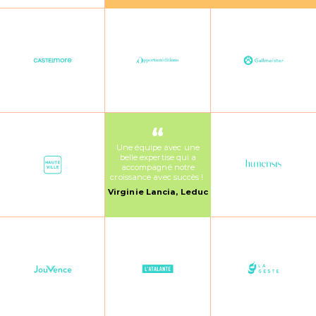
Nous contacter
FAQ
“
Une équipe avec une
belle expertise qui a
accompagné notre
croissance avec succès !
Virginie Lancia, Leduc